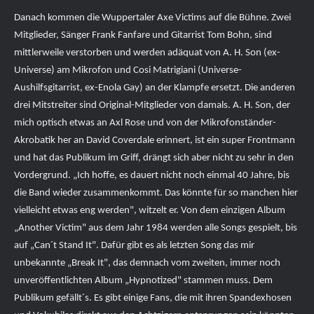
Danach kommen die Wuppertaler Axe Victims auf die Bühne. Zwei
Mitglieder, Sänger Frank Fanfare und Gitarrist Tom Bohn, sind
mittlerweile verstorben und werden adäquat von A. H. Son (ex-
Universe) am Mikrofon und Cosi Matrigiani (Universe-
Aushilfsgitarrist, ex-Enola Gay) an der Klampfe ersetzt. Die anderen
drei Mitstreiter sind Original-Mitglieder von damals. A. H. Son, der
mich optisch etwas an Axl Rose und von der Mikrofonständer-
Akrobatik her an David Coverdale erinnert, ist ein super Frontmann
und hat das Publikum im Griff, drängt sich aber nicht zu sehr in den
Vordergrund. „Ich hoffe, es dauert nicht noch einmal 40 Jahre, bis
die Band wieder zusammenkommt. Das könnte für so manchen hier
vielleicht etwas eng werden", witzelt er. Von dem einzigen Album
„Another Victim" aus dem Jahr 1984 werden alle Songs gespielt, bis
auf „Can´t Stand It". Dafür gibt es als letzten Song das mir
unbekannte „Break It", das demnach vom zweiten, immer noch
unveröffentlichten Album „Hypnotized" stammen muss. Dem
Publikum gefällt´s. Es gibt einige Fans, die mit ihren Spandexhosen