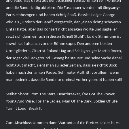
und Vokuhilas direkt aus den Achtzigern entsprungen sein könnten
und die Band richtig abfeiern. Die Zuschauer werden mit Singsang-
Parts einbezogen und haben richtig Spaß. Bassist Holger George
wird als „Urviech der Band" vorgestellt, der „einen richtig schweren
Unfall hatte, aber das Konzert nicht absagen wollte und sagte, er
setzt sich dann einfach in diesen Scheiß Stuhl". Ja, die Stimmung ist
sowohl auf als auch vor der Bühne super. Den anderen beiden
Urmitgliedern, Gitarrist Roland Hag und Schlagzeuger Martin Rocco,
der sogar viel Background-Gesang beisteuert und seine Sache dabei
richtig gut macht, sieht man zu jeder Zeit an, dass sie richtig Bock
haben nach der langen Pause. Sehr guter Auftritt, vor allem, wenn
man bedenkt, dass die Band nur dreimal vorher geprobt haben soll!
Setlist: Shoot From The Stars, Heartbreaker, I´ve Got The Power,
Young And Wise, For The Ladies, Man Of The Dark, Soldier Of Life,
Turn It Loud, Break It
Zum Abschluss kommen dann Warrant auf die Bretter. Leider ist es