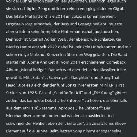
vor der Bühne schon ziemlich leer geworden. Dennoch legen auch
sie sich richtig ins Zeug und liefern einen energiegeladenen Gig ab.
Das letzte Mal hatte ich sie 2014 im Lükaz in Lünen gesehen.
Urgestein Jörg Juraschek, der Bass und Gesang bedient, musste
aber seitdem seine komplette Hintermannschaft austauschen.
Dennoch ist Gitarrist Adrian Weiß, der ebenso wie Schlagzeuger
Marius Lamm erst seit 2022 dabei ist, mir kein Unbekannter und mir
schon einige Male auf Konzerten über den Weg gelaufen. Die Band
startet mit „Come And Get It" vom 2014 erschienenen Comeback-
Album „Metal Bridge". Danach wird aber tief in der Klassiker-Kiste
gewühlt: Mit „Satan", „Scavenger´s Daughter" und „Bang That
Head" gibt es gleich der der fünf Songs ihrer ersten Mini-LP „First
Strike" von 1985. Bis auf „Send Ya To Hell" und „Die Young" gibt es
zudem das komplete Debüt „The Enforcer" zu hören, das ebenfalls
aus dem Jahr 1985 stammt. Apropos „The Enforcer": Der
Merchandiser kommt immer mal wieder als maskierter, Axt
schwingender Henker, eben der „Enforcer", als zusätzliches Show-
Element auf die Bühne. Beim letzten Song nimmt er sogar seine