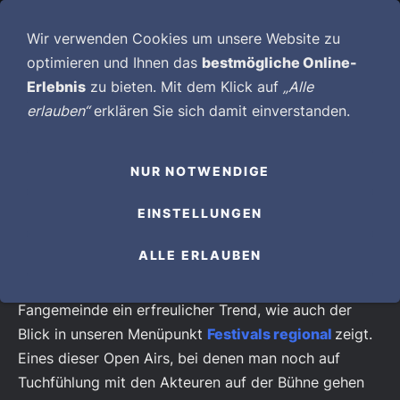
NAVIGATION EINBLENDEN
Wir verwenden Cookies um unsere Website zu
optimieren und Ihnen das
bestmögliche Online-
REVIEW
Erlebnis
zu bieten. Mit dem Klick auf
„Alle
erlauben“
erklären Sie sich damit einverstanden.
09. MÄRZ 2024 HINTERLAND-
NUR NOTWENDIGE
ROCKS
FESTIVAL-TIPP:
Entgegen der allgemeinen Tendenz
EINSTELLUNGEN
hat man derzeit das Gefühl, dass in der
ALLE ERLAUBEN
südwestdeutschen Szene die Zahl der kleinen und
mittleren Metal-Festivals stetig ansteigt. Für die
Fangemeinde ein erfreulicher Trend, wie auch der
Blick in unseren Menüpunkt
Festivals regional
zeigt.
Eines dieser Open Airs, bei denen man noch auf
Tuchfühlung mit den Akteuren auf der Bühne gehen