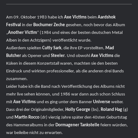
Am 09. Oktober 1983 habe ich
Axe Victims
beim
Aardshok
Festival
in der
Bochumer Zeche
gesehen, noch bevor das Album
„
Another Victim
“ (1984 und eines der besten deutschen Metal
Alben in den Achtzigern) veröffentlicht wurde.
Außerdem spielten
Cutty Sark
, die ihre EP vorstellten,
Mad
Butcher
als Opener und
Steeler
. Und obwohl
Axe Victims
die
Küken in diesem Konzertstall waren, machten sie den besten
Eindruck und wirkten professioneller, als die anderen drei Bands
zusammen.
Leider habe ich die Band nach Veröffentlichung des Albums nicht
mehr live sehen können, und 1986 war dann auch schon Schluss
mit
Axe Victims
und es ging unter dem Banner
Universe
weiter.
Dass drei der Originalmitglieder,
Holly George
(bs),
Roland Hag
(g)
und
Martin Rocco
(dr) vierzig Jahre später den 40sten Geburtstag
des Hammeralbums in der
Dormagener Tankstelle
feiern würden,
war beileibe nicht zu erwarten.