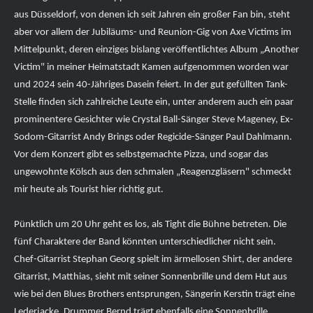
aus Düsseldorf, von denen ich seit Jahren ein großer Fan bin, steht
aber vor allem der Jubiläums- und Reunion-Gig von Axe Victims im
Mittelpunkt, deren einziges bislang veröffentlichtes Album „Another
Victim" in meiner Heimatstadt Kamen aufgenommen worden war
und 2024 sein 40-Jähriges Dasein feiert. In der gut gefüllten Tank-
Stelle finden sich zahlreiche Leute ein, unter anderem auch ein paar
prominentere Gesichter wie Crystal Ball-Sänger Steve Mageney, Ex-
Sodom-Gitarrist Andy Brings oder Regicide-Sänger Paul Dahlmann.
Vor dem Konzert gibt es selbstgemachte Pizza, und sogar das
ungewohnte Kölsch aus den schmalen „Reagenzgläsern" schmeckt
mir heute als Tourist hier richtig gut.
Pünktlich um 20 Uhr geht es los, als Tight die Bühne betreten. Die
fünf Charaktere der Band könnten unterschiedlicher nicht sein.
Chef-Gitarrist Stephan Georg spielt im ärmellosen Shirt, der andere
Gitarrist, Matthias, sieht mit seiner Sonnenbrille und dem Hut aus
wie bei den Blues Brothers entsprungen, Sängerin Kerstin trägt eine
Lederjacke. Drummer Bernd trägt ebenfalls eine Sonnenbrille.