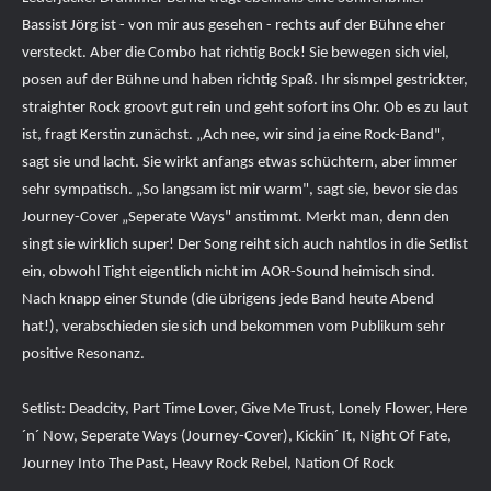
Bassist Jörg ist - von mir aus gesehen - rechts auf der Bühne eher
versteckt. Aber die Combo hat richtig Bock! Sie bewegen sich viel,
posen auf der Bühne und haben richtig Spaß. Ihr sismpel gestrickter,
straighter Rock groovt gut rein und geht sofort ins Ohr. Ob es zu laut
ist, fragt Kerstin zunächst. „Ach nee, wir sind ja eine Rock-Band",
sagt sie und lacht. Sie wirkt anfangs etwas schüchtern, aber immer
sehr sympatisch. „So langsam ist mir warm", sagt sie, bevor sie das
Journey-Cover „Seperate Ways" anstimmt. Merkt man, denn den
singt sie wirklich super! Der Song reiht sich auch nahtlos in die Setlist
ein, obwohl Tight eigentlich nicht im AOR-Sound heimisch sind.
Nach knapp einer Stunde (die übrigens jede Band heute Abend
hat!), verabschieden sie sich und bekommen vom Publikum sehr
positive Resonanz.
Setlist: Deadcity, Part Time Lover, Give Me Trust, Lonely Flower, Here
´n´ Now, Seperate Ways (Journey-Cover), Kickin´ It, Night Of Fate,
Journey Into The Past, Heavy Rock Rebel, Nation Of Rock