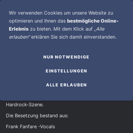
NAVIGATION EINBLENDEN
Wir verwenden Cookies um unsere Website zu
optimieren und Ihnen das
bestmögliche Online-
Erlebnis
zu bieten. Mit dem Klick auf
„Alle
erlauben“
erklären Sie sich damit einverstanden.
NUR NOTWENDIGE
Im Jahre 1983 erschien der vielbeachtete Vinyl-
EINSTELLUNGEN
Longplayer "Another Victim" beim belgischen Label
Mausoleum Records. AXE VICTIMS entwickelten sich
ALLE ERLAUBEN
innerhalb kürzester Zeit zu einer der kultigsten Bands
in der damaligen jungen, boomenden deutschen
Hardrock-Szene.
Die Besetzung bestand aus:
Frank Fanfare -Vocals